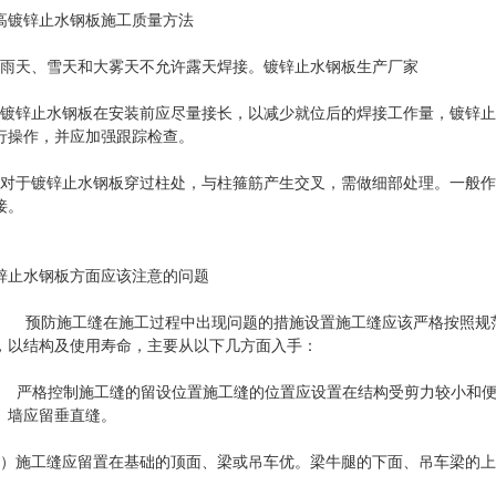
高镀锌止水钢板施工质量方法
、雨天、雪天和大雾天不允许露天焊接。镀锌止水钢板生产厂家
、镀锌止水钢板在安装前应尽量接长，以减少就位后的焊接工作量，镀锌
行操作，并应加强跟踪检查。
、对于镀锌止水钢板穿过柱处，与柱箍筋产生交叉，需做细部处理。一般
接。
锌止水钢板方面应该注意的问题
防施工缝在施工过程中出现问题的措施设置施工缝应该严格按照规范
，以结构及使用寿命，主要从以下几方面入手：
格控制施工缝的留设位置施工缝的位置应设置在结构受剪力较小和便于
、墙应留垂直缝。
1）施工缝应留置在基础的顶面、梁或吊车优。梁牛腿的下面、吊车梁的