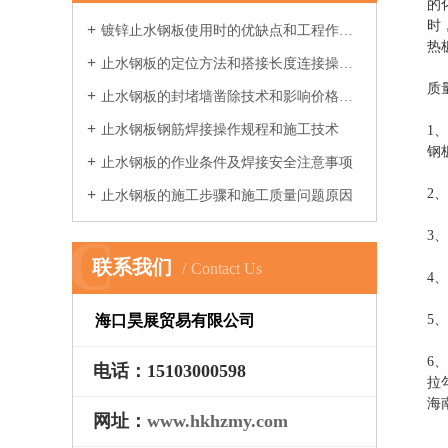
的
时
镀锌止水钢板使用时的优缺点和工程作业指导书
热
止水钢板的定位方法和搭接长度连接操作要求
质
止水钢板的封堵墙凿除技术和影响价格因素
止水钢板钢筋焊接操作规程和施工技术
1
钢
止水钢板的作业条件及焊接安全注意事项
2
止水钢板的施工步骤和施工质量问题原因
3
C
联系我们
Contact Us
4
海口昊展贸易有限公司
5
6
电话：15103000598
拉
海
网址：
www.hkhzmy.com