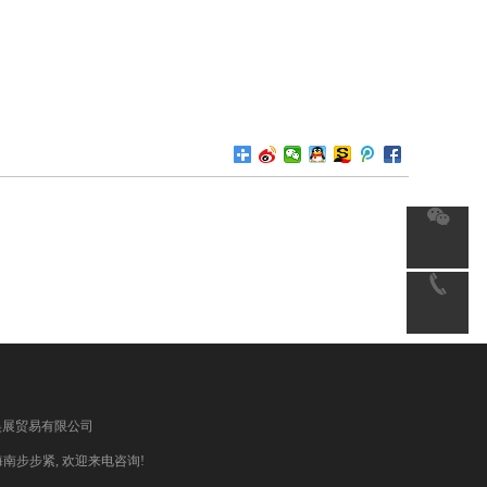
1
m/ 海口昊展贸易有限公司
海南步步紧
, 欢迎来电咨询!