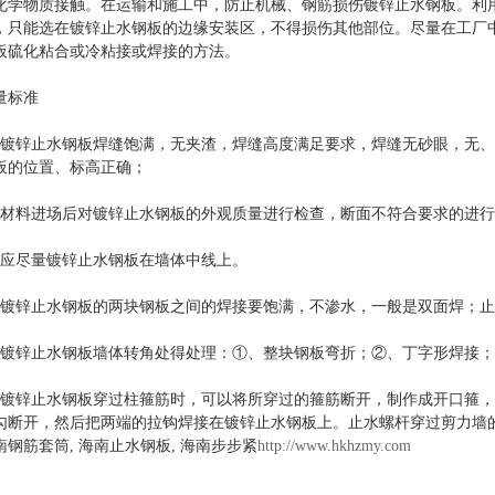
化学物质接触。在运输和施工中，防止机械、钢筋损伤镀锌止水钢板。利
，只能选在镀锌止水钢板的边缘安装区，不得损伤其他部位。尽量在工厂
板硫化粘合或冷粘接或焊接的方法。
量标准
、镀锌止水钢板焊缝饱满，无夹渣，焊缝高度满足要求，焊缝无砂眼，无
板的位置、标高正确；
、材料进场后对镀锌止水钢板的外观质量进行检查，断面不符合要求的进
、应尽量镀锌止水钢板在墙体中线上。
、镀锌止水钢板的两块钢板之间的焊接要饱满，不渗水，一般是双面焊；
、镀锌止水钢板墙体转角处得处理：①、整块钢板弯折；②、丁字形焊接；
、镀锌止水钢板穿过柱箍筋时，可以将所穿过的箍筋断开，制作成开口箍
勾断开，然后把两端的拉钩焊接在镀锌止水钢板上。止水螺杆穿过剪力墙
南钢筋套筒, 海南止水钢板, 海南步步紧
http://www.hkhzmy.com