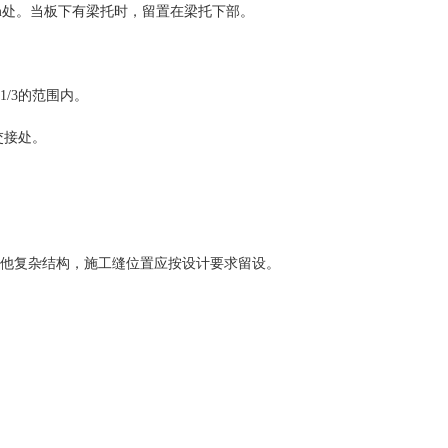
mm处。当板下有梁托时，留置在梁托下部。
/3的范围内。
交接处。
其他复杂结构，施工缝位置应按设计要求留设。