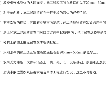
2）和楼板连成整体的大断面梁，施工缝应留置在板底面以下20mm～30
3）对于单向板，施工缝应留置在平行于板的短边的任何位置。
4）有主次梁的楼板，宜顺着次梁方向浇筑，施工缝应留置在次梁跨度中间1
5）墙上的施工缝应留置在门洞口过梁跨中1/3范围内，也可留在纵横墙的
6）楼梯上的施工缝应留在踏步板的1/3处。
7）水池池壁的施工缝宜留在高出底板表面200mm～500mm的竖壁上。
8）双向受力楼板、大体积混凝土、拱、壳、仓、设备基础、多层刚架及
9）后浇带的位置按规范要求结合具体工程进行留设，这里不再赘述。