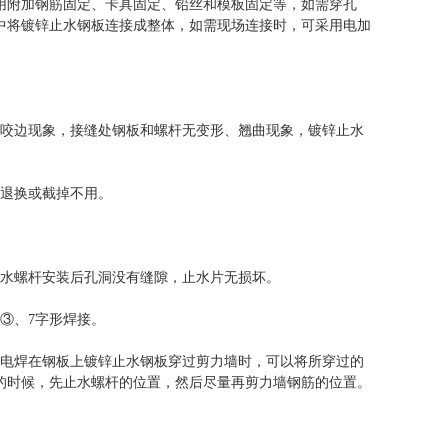
用附加钢筋固定、卡具固定、铅丝和模板固定等，如需穿孔
中将镀锌止水钢板连接成整体，如需现场连接时，可采用电加
、咬边现象，接缝处钢板和螺杆无变形、翘曲现象，镀锌止水
行退换或截掉不用。
止水螺杆安装后孔洞没有缝隙，止水片无损坏。
③、7字形焊接。
，电焊在钢板上镀锌止水钢板穿过剪力墙时，可以将所穿过的
的时候，先止水螺杆的位置，然后尽量再剪力墙钢筋的位置。