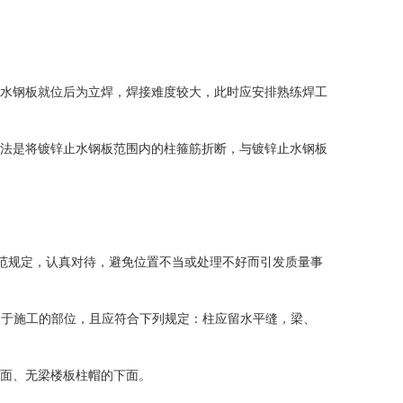
止水钢板就位后为立焊，焊接难度较大，此时应安排熟练焊工
作法是将镀锌止水钢板范围内的柱箍筋折断，与镀锌止水钢板
规定，认真对待，避免位置不当或处理不好而引发质量事
施工的部位，且应符合下列规定：柱应留水平缝，梁、
上面、无梁楼板柱帽的下面。