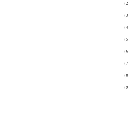
（
（
（
（
（
（
（
（