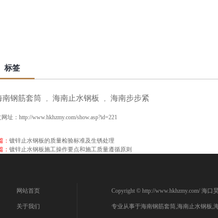
标签
海南钢筋套筒
海南止水钢板
海南步步紧
,
,
文网址：
http://www.hkhzmy.com/show.asp?id=221
篇：
镀锌止水钢板的质量检验标准及生锈处理
篇：
镀锌止水钢板施工操作要点和施工质量遵循原则
网站首页
Copyright © http://www.hkhzmy.co
关于我们
专业从事于
海南钢筋套筒
,
海南止水钢板
,