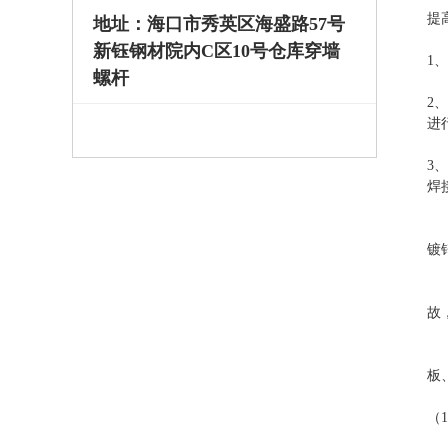
提
地址：海口市秀英区海盛路57号
新钰钢材院内C区10号仓库穿墙
1
螺杆
2
进
3
焊
镀
预
故
严
板
（