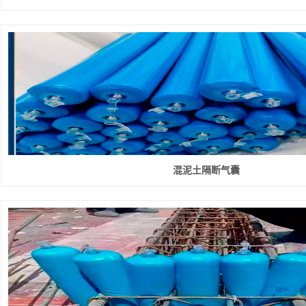
混泥土隔断气囊