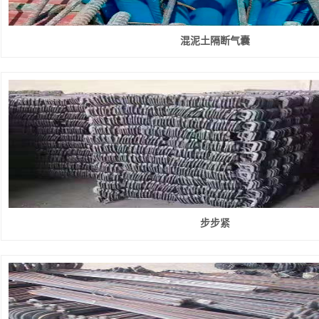
混泥土隔断气囊
步步紧